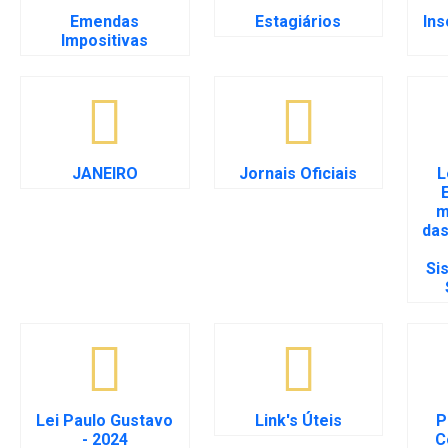
Emendas
Estagiários
Ins
Impositivas
JANEIRO
Jornais Oficiais
L
m
das
Si
Lei Paulo Gustavo
Link's Úteis
P
- 2024
C