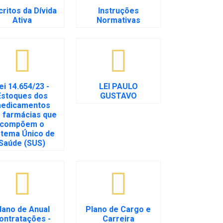
critos da Dívida
Instruções
Ativa
Normativas
ei 14.654/23 -
LEI PAULO
Estoques dos
GUSTAVO
edicamentos
 farmácias que
compõem o
stema Único de
Saúde (SUS)
lano de Anual
Plano de Cargo e
ontratações -
Carreira