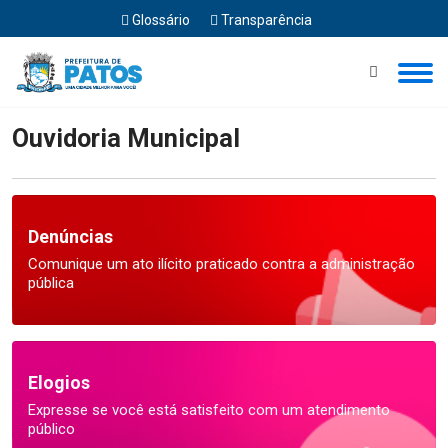
Glossário
Transparência
Início
Ouvidoria Municipal
Ouvidoria Municipal
Denúncias
Comunique um ato ilícito praticado contra a administração
pública
Elogios
Expresse se você está satisfeito com um atendimento
público